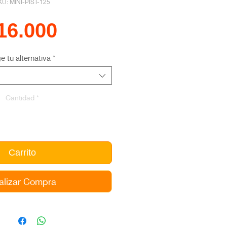
KU: MINI-PIST-125
Precio
16.000
ge tu alternativa
*
Cantidad
*
Carrito
alizar Compra