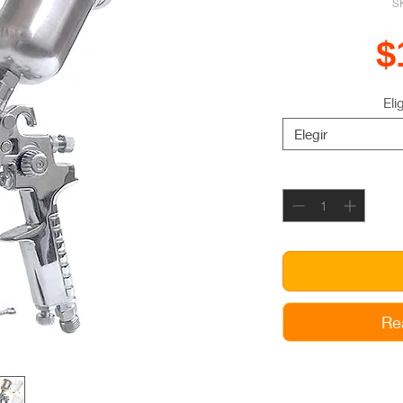
S
$
Eli
Elegir
Re