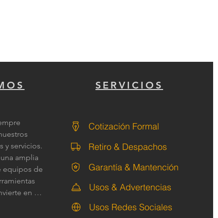
MOS
SERVICIOS
empre 
Cotización Formal
uestros 
Retiro & Despachos
y servicios. 

una amplia 
Garantía & Mantención
 equipos de 
rramientas 
Usos & Advertencias
vierte en 
ualquier 
Usos Redes Sociales
aerografía. 
