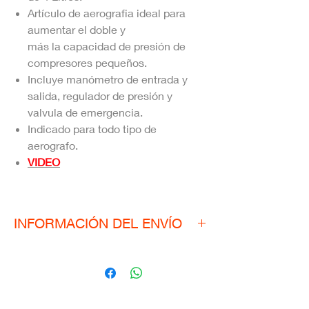
Artículo de aerografia ideal para
aumentar el doble y
más la capacidad de presión de
compresores pequeños.
Incluye manómetro de entrada y
salida, regulador de presión y
valvula de emergencia.
Indicado para todo tipo de
aerografo.
VIDEO
INFORMACIÓN DEL ENVÍO
Para las Regiones de Arica y Parinacota,
Aysén, Magallanes y Antártica Chilena. Sólo
hacemos envíos a través de STARKEN
(Carga Especial)