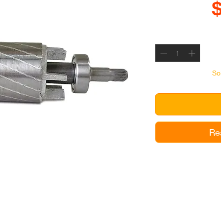
So
Re