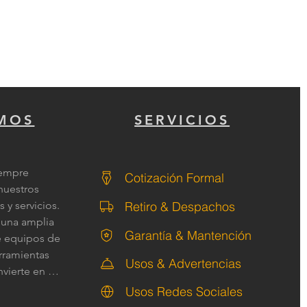
MOS
SERVICIOS
empre 
Cotización Formal
uestros 
Retiro & Despachos
y servicios. 

una amplia 
Garantía & Mantención
 equipos de 
rramientas 
Usos & Advertencias
vierte en 
ualquier 
Usos Redes Sociales
aerografía. 
