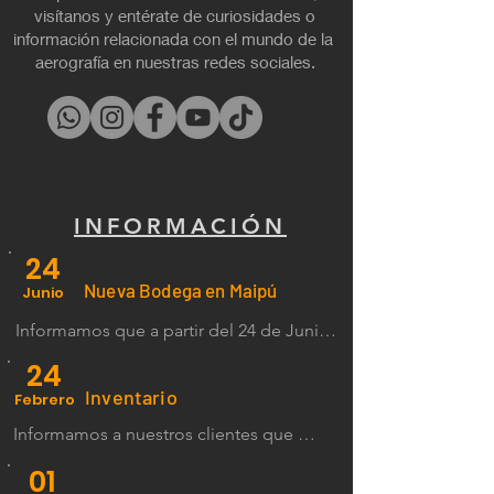
visítanos y entérate de curiosidades o
información relacionada con el mundo de la
aerografía en nuestras redes sociales.
INFORMACIÓN
24
Nueva Bodega en Maipú
Junio
Informamos que a partir del 24 de Junio 
del 2024 entra en funcionamiento la 
24
Bodega MAIPÚ  horario de atención de 
Inventario
Febr
ero
Lunes a Viernes de 9:00 a 12:30 Hrs.
Informamos a nuestros clientes que 
desde el 24 de Febrero al 3 de Marzo del 
01
2023, por motivos de inventario no 